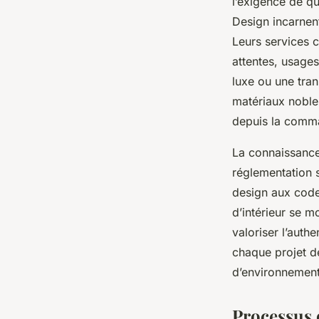
l’exigence de q
Design incarnent
Leurs services 
attentes, usages
luxe ou une tra
matériaux nobles
depuis la comman
La connaissance 
réglementation 
design aux codes
d’intérieur se 
valoriser l’authe
chaque projet de
d’environnement
Processus 