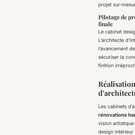
projet sur-mesu
Pilotage de pr
finale
Le cabinet desi
L’architecte d’i
l’avancement des
sécuriser la co
finition irrépro
Réalisatio
d’architec
Les cabinets d’
rénovations h
vision artistiqu
design intérieu