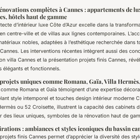
énovations complètes à Cannes : appartements de luxe
s, hôtels haut de gamme
tecte d’intérieur luxe Côte d’Azur excelle dans la transform
n centre-ville et de villas aux lignes contemporaines. L’acc
matériaux nobles, adaptées à l’esthétique recherchée dans t
annes. Les interventions récentes intègrent aussi des con
on villa Cannes et la présentation projets finis Cannes, révé
s élégants et fonctionnels.
 projets uniques comme Romana, Gaïa, Villa Hermès,
s comme Romana et Gaïa témoignent d’une expertise décora
lant style intemporel et touches design intérieur moderne C
 Hermès ou 52 Croisette, illustrent la capacité des cabinets d
éer des lieux uniques, symboles de la rénovation haut de g
irations : ambiances et styles iconiques du bassin ca
projets finis Cannes permet d’apprécier la diversité des styl