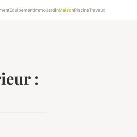
ment
Équipement
Immo
Jardin
Maison
Piscine
Travaux
ieur :
s