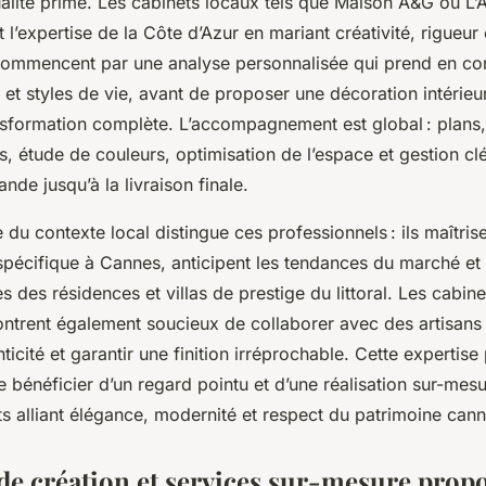
ualité prime. Les cabinets locaux tels que Maison A&G ou L’
 l’expertise de la Côte d’Azur en mariant créativité, rigueur 
commencent par une analyse personnalisée qui prend en co
 et styles de vie, avant de proposer une décoration intérie
nsformation complète. L’accompagnement est global : plans,
, étude de couleurs, optimisation de l’espace et gestion cl
de jusqu’à la livraison finale.
du contexte local distingue ces professionnels : ils maîtrise
spécifique à Cannes, anticipent les tendances du marché et 
 des résidences et villas de prestige du littoral. Les cabine
montrent également soucieux de collaborer avec des artisans
nticité et garantir une finition irréprochable. Cette expertis
 bénéficier d’un regard pointu et d’une réalisation sur-mesu
s alliant élégance, modernité et respect du patrimoine cann
de création et services sur-mesure propo