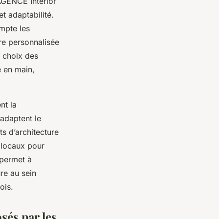
AGENCE Interior
et adaptabilité.
mpte les
ure personnalisée
 choix des
é en main,
nt la
adaptent le
ts d’architecture
 locaux pour
e permet à
re au sein
ois.
sés par les