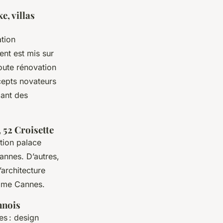
, villas
ation
ent est mis sur
oute rénovation
cepts novateurs
lant des
 52 Croisette
tion palace
annes. D’autres,
’architecture
amme Cannes.
nnois
es : design