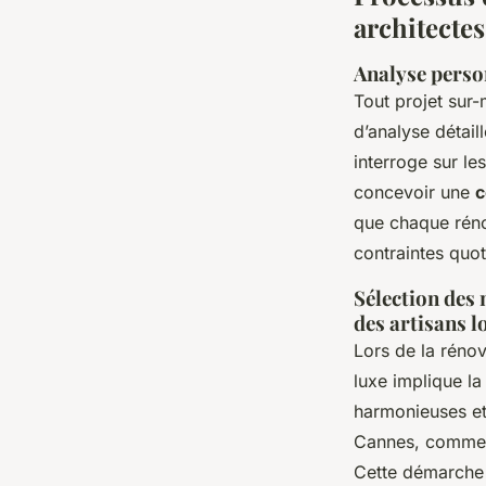
architectes
Analyse person
Tout projet sur
d’analyse détail
interroge sur le
concevoir une
c
que chaque réno
contraintes quot
Sélection des
des artisans l
Lors de la réno
luxe implique l
harmonieuses et 
Cannes, comme M
Cette démarche v