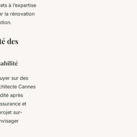
ts à l’expertise
r la rénovation
tion.
té des
abilité
uyer sur des
rchitecte Cannes
idité après
assurance et
projet sur-
nvisager