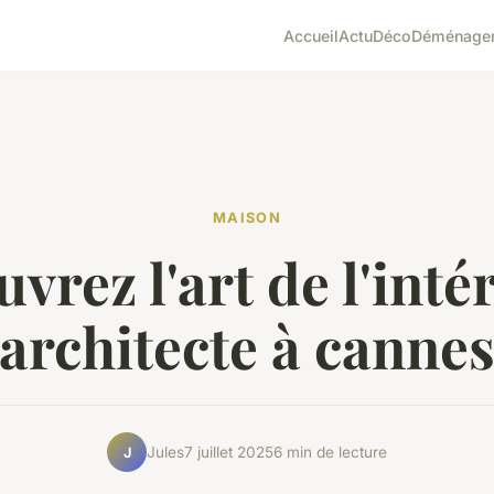
Accueil
Actu
Déco
Déménage
MAISON
vrez l'art de l'intér
architecte à canne
Jules
7 juillet 2025
6 min de lecture
J