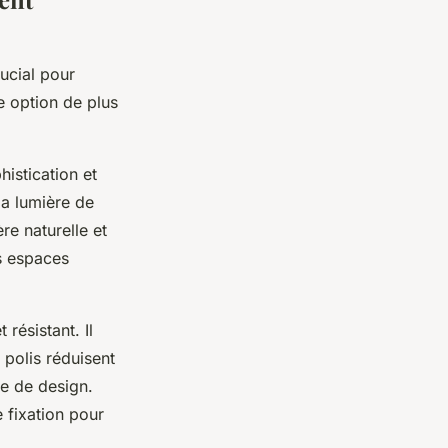
ucial pour
e option de plus
istication et
la lumière de
re naturelle et
es espaces
résistant. Il
 polis réduisent
re de design.
e fixation pour