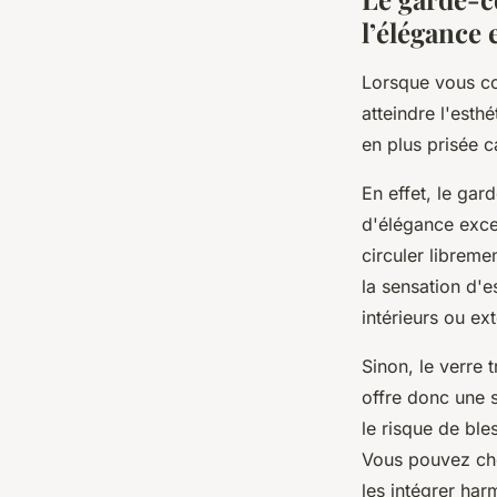
l’élégance e
Lorsque vous co
atteindre l'esth
en plus prisée ca
En effet, le gar
d'élégance excep
circuler libreme
la sensation d'e
intérieurs ou e
Sinon, le verre 
offre donc une s
le risque de ble
Vous pouvez choi
les intégrer ha