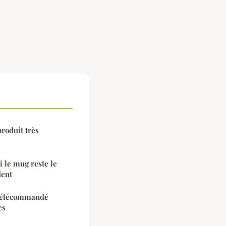
produit très
 le mug reste le
dent
 télécommandé
es