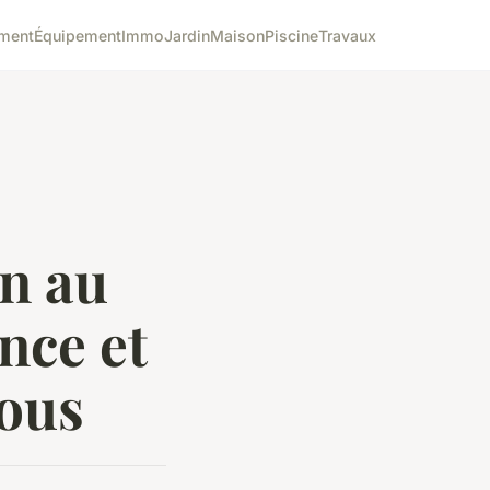
ment
Équipement
Immo
Jardin
Maison
Piscine
Travaux
n au
nce et
vous