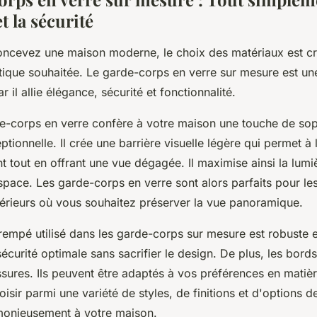
t la sécurité
ncevez une maison moderne, le choix des matériaux est cr
étique souhaitée. Le garde-corps en verre sur mesure est un
r il allie élégance, sécurité et fonctionnalité.
de-corps en verre confère à votre maison une touche de soph
tionnelle. Il crée une barrière visuelle légère qui permet à 
nt tout en offrant une vue dégagée. Il maximise ainsi la lumiè
space. Les garde-corps en verre sont alors parfaits pour l
xtérieurs où vous souhaitez préserver la vue panoramique.
trempé utilisé dans les garde-corps sur mesure est robuste et 
écurité optimale sans sacrifier le design. De plus, les bords
ssures. Ils peuvent être adaptés à vos préférences en matiè
sir parmi une variété de styles, de finitions et d'options d
rmonieusement à votre maison.