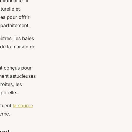
ionnalité. Il
turelle et
s pour offrir
 parfaitement.
tres, les baies
r de la maison de
nt conçus pour
ment astucieuses
roites, les
porelle.
ituent
la source
derne.
ent