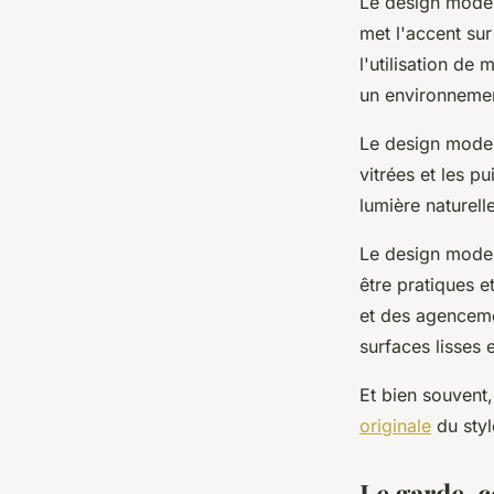
Le design modern
met l'accent sur
l'utilisation d
un environnement
Le design moder
vitrées et les p
lumière naturell
Le design moder
être pratiques e
et des agencemen
surfaces lisses 
Et bien souvent,
originale
du styl
Le garde-c