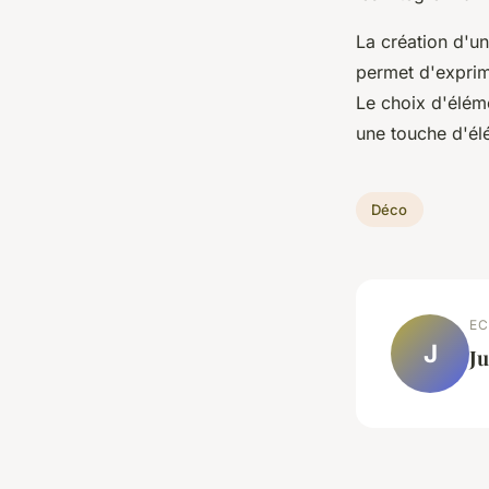
La création d'u
permet d'exprime
Le choix d'élém
une touche d'él
Déco
EC
J
Ju