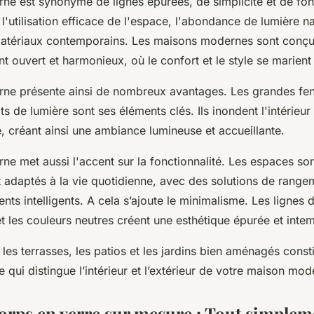
e est synonyme de lignes épurées, de simplicité et de fonct
 l'utilisation efficace de l'espace, l'abondance de lumière na
e matériaux contemporains. Les maisons modernes sont conçue
 ouvert et harmonieux, où le confort et le style se marient
ne présente ainsi de nombreux avantages. Les grandes fenê
uits de lumière sont ses éléments clés. Ils inondent l'intérieu
e, créant ainsi une ambiance lumineuse et accueillante.
ne met aussi l'accent sur la fonctionnalité. Les espaces so
t adaptés à la vie quotidienne, avec des solutions de range
ts intelligents. A cela s’ajoute le minimalisme. Les lignes d
et les couleurs neutres créent une esthétique épurée et intem
 les terrasses, les patios et les jardins bien aménagés const
e qui distingue l’intérieur et l’extérieur de votre maison mo
orps en verre sur mesure : Tout simplem