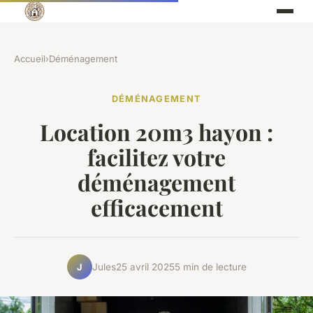
Accueil
›
Déménagement
DÉMÉNAGEMENT
Location 20m3 hayon :
facilitez votre
déménagement
efficacement
Jules
25 avril 2025
5 min de lecture
J